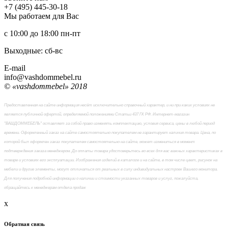
+7 (495) 445-30-18
Мы работаем для Вас
с 10:00 до 18:00
пн-пт
Выходные: сб-вc
E-mail
info@vashdommebel.ru
© «vashdommebel» 2018
Предоставленная на сайте информация несёт исключительно справочный характер, и ни при каких условиях не
является публичной офертой, определяемой положениями Статьи 437 ГК РФ. Интернет-магазин
"ВАШДОММЕБЕЛЬ" оставляет за собой право изменять комплектацию, условия сервиса, цены в любой период
времени. Оформленный заказ на сайте самостоятельно покупателем не гарантирует наличия товара. Цена, по
которой был оформлен заказ покупателем самостоятельно на сайте, может измениться в момент
подтверждения заказа менеджером. До оплаты товара удостоверьтесь во всех для вас важных характеристиках в
товаре и условиях его эксплуатации. Изображения изделий в каталоге и на сайте, в том числе цвет, рисунок на
мебели и другие элементы, могут отличаться от реальных в силу индивидуальных настроек Вашего монитора.
Для получения подробной информации о наличии и стоимости указанных товаров и услуг, пожалуйста,
обращайтесь к менеджерам отдела продаж
x
Обратная связь