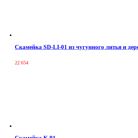
Скамейка SD-LI-01 из чугунного литья и дер
22 654
Скамейка К-91