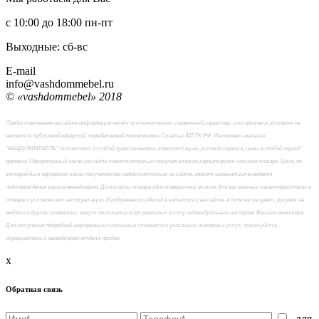
с 10:00 до 18:00
пн-пт
Выходные: сб-вc
E-mail
info@vashdommebel.ru
© «vashdommebel» 2018
Предоставленная на сайте информация несёт исключительно справочный характер, и ни при каких условиях не
является публичной офертой, определяемой положениями Статьи 437 ГК РФ. Интернет-магазин
"ВАШДОММЕБЕЛЬ" оставляет за собой право изменять комплектацию, условия сервиса, цены в любой период
времени. Оформленный заказ на сайте самостоятельно покупателем не гарантирует наличия товара. Цена, по
которой был оформлен заказ покупателем самостоятельно на сайте, может измениться в момент
подтверждения заказа менеджером. До оплаты товара удостоверьтесь во всех для вас важных характеристиках в
товаре и условиях его эксплуатации. Изображения изделий в каталоге и на сайте, в том числе цвет, рисунок на
мебели и другие элементы, могут отличаться от реальных в силу индивидуальных настроек Вашего монитора.
Для получения подробной информации о наличии и стоимости указанных товаров и услуг, пожалуйста,
обращайтесь к менеджерам отдела продаж
x
Обратная связь
- для