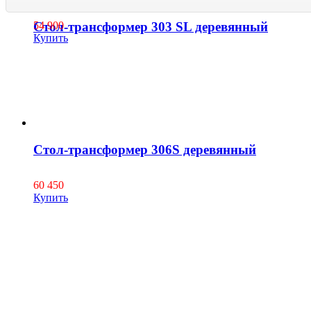
Стол-трансформер 303 SL деревянный
54 900
Купить
Стол-трансформер 306S деревянный
60 450
Купить