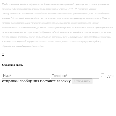
Предоставленная на сайте информация несёт исключительно справочный характер, и ни при каких условиях не
является публичной офертой, определяемой положениями Статьи 437 ГК РФ. Интернет-магазин
"ВАШДОММЕБЕЛЬ" оставляет за собой право изменять комплектацию, условия сервиса, цены в любой период
времени. Оформленный заказ на сайте самостоятельно покупателем не гарантирует наличия товара. Цена, по
которой был оформлен заказ покупателем самостоятельно на сайте, может измениться в момент
подтверждения заказа менеджером. До оплаты товара удостоверьтесь во всех для вас важных характеристиках в
товаре и условиях его эксплуатации. Изображения изделий в каталоге и на сайте, в том числе цвет, рисунок на
мебели и другие элементы, могут отличаться от реальных в силу индивидуальных настроек Вашего монитора.
Для получения подробной информации о наличии и стоимости указанных товаров и услуг, пожалуйста,
обращайтесь к менеджерам отдела продаж
x
Обратная связь
- для
отправки сообщения поставте галочку