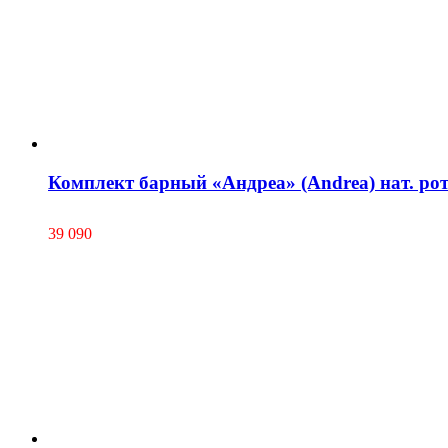
Комплект барный «Андреа» (Andrea) нат. ро
39 090