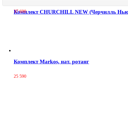
Комплект CHURCHILL NEW (Черчилль Нью),
37 690
Комплект Markos, нат. ротанг
25 590