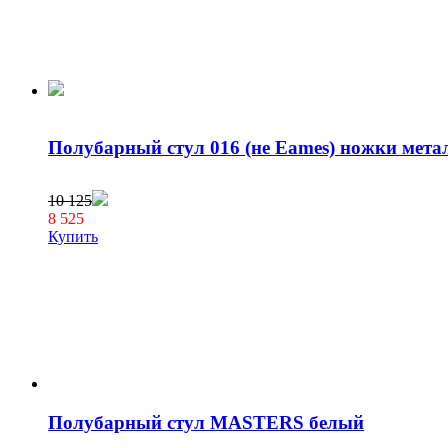
Полубарный стул 016 (не Eames) ножки мета
10 125
8 525
Купить
Полубарный стул MASTERS белый