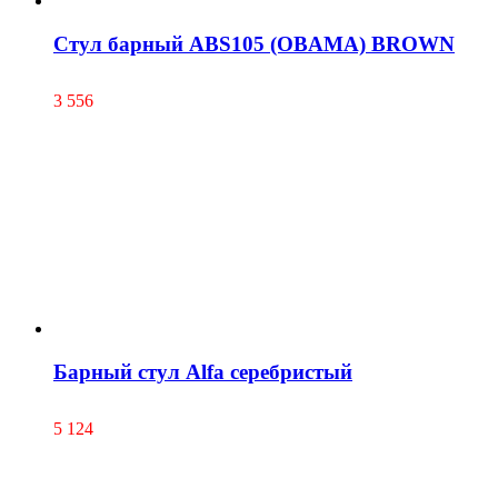
Cтул барный ABS105 (OBAMA) BROWN
3 556
Барный стул Alfa серебристый
5 124