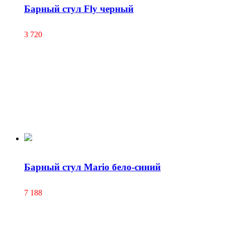
Барный стул Fly черный
3 720
Барный стул Mario бело-синий
7 188