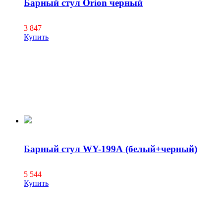
Барный стул Orion черный
3 847
Купить
Барный стул WY-199А (белый+черный)
5 544
Купить