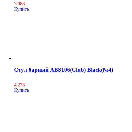
3 988
Купить
Стул барный ABS106(Club) Black(№4)
4 278
Купить