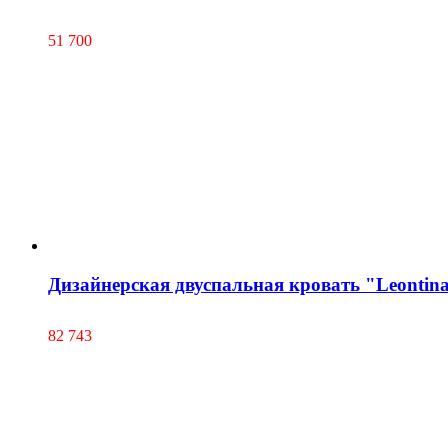
51 700
Дизайнерская двуспальная кровать "Leontin
82 743