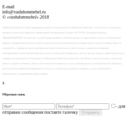
E-mail
info@vashdommebel.ru
© «vashdommebel» 2018
Предоставленная на сайте информация несёт исключительно справочный характер, и ни при каких условиях не
является публичной офертой, определяемой положениями Статьи 437 ГК РФ. Интернет-магазин
"ВАШДОММЕБЕЛЬ" оставляет за собой право изменять комплектацию, условия сервиса, цены в любой период
времени. Оформленный заказ на сайте самостоятельно покупателем не гарантирует наличия товара. Цена, по
которой был оформлен заказ покупателем самостоятельно на сайте, может измениться в момент
подтверждения заказа менеджером. До оплаты товара удостоверьтесь во всех для вас важных характеристиках в
товаре и условиях его эксплуатации. Изображения изделий в каталоге и на сайте, в том числе цвет, рисунок на
мебели и другие элементы, могут отличаться от реальных в силу индивидуальных настроек Вашего монитора.
Для получения подробной информации о наличии и стоимости указанных товаров и услуг, пожалуйста,
обращайтесь к менеджерам отдела продаж
x
Обратная связь
- для
отправки сообщения поставте галочку