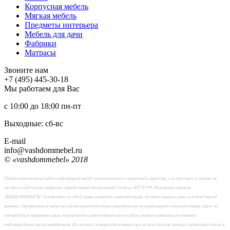
Корпусная мебель
Мягкая мебель
Предметы интерьера
Мебель для дачи
Фабрики
Матраcы
Звоните нам
+7 (495) 445-30-18
Мы работаем для Вас
с 10:00 до 18:00
пн-пт
Выходные: сб-вc
E-mail
info@vashdommebel.ru
© «vashdommebel» 2018
Предоставленная на сайте информация несёт исключительно справочный характер, и ни при каких условиях не
является публичной офертой, определяемой положениями Статьи 437 ГК РФ. Интернет-магазин
"ВАШДОММЕБЕЛЬ" оставляет за собой право изменять комплектацию, условия сервиса, цены в любой период
времени. Оформленный заказ на сайте самостоятельно покупателем не гарантирует наличия товара. Цена, по
которой был оформлен заказ покупателем самостоятельно на сайте, может измениться в момент
подтверждения заказа менеджером. До оплаты товара удостоверьтесь во всех для вас важных характеристиках в