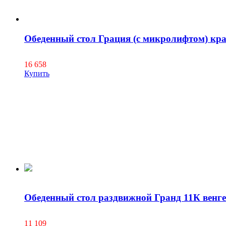
Обеденный стол Грация (с микролифтом) кр
16 658
Купить
Обеденный стол раздвижной Гранд 11К венге
11 109