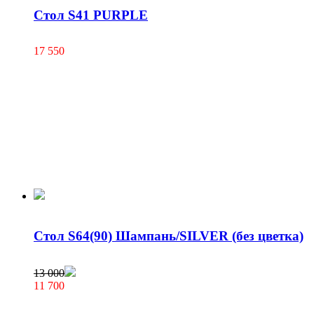
Стол S41 PURPLE
17 550
Стол S64(90) Шампань/SILVER (без цветка)
13 000
11 700