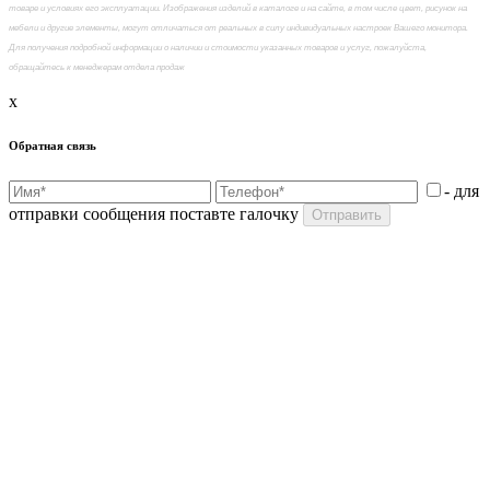
товаре и условиях его эксплуатации. Изображения изделий в каталоге и на сайте, в том числе цвет, рисунок на
мебели и другие элементы, могут отличаться от реальных в силу индивидуальных настроек Вашего монитора.
Для получения подробной информации о наличии и стоимости указанных товаров и услуг, пожалуйста,
обращайтесь к менеджерам отдела продаж
x
Обратная связь
- для
отправки сообщения поставте галочку