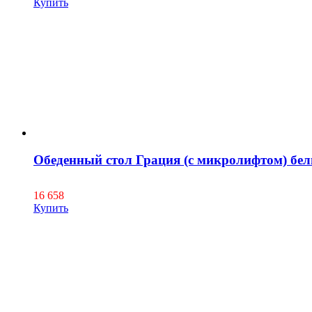
Купить
Обеденный стол Грация (с микролифтом) бе
16 658
Купить