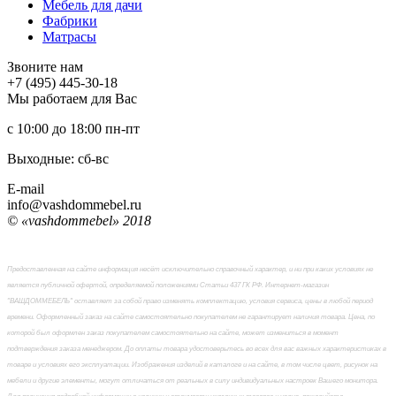
Мебель для дачи
Фабрики
Матраcы
Звоните нам
+7 (495) 445-30-18
Мы работаем для Вас
с 10:00 до 18:00
пн-пт
Выходные: сб-вc
E-mail
info@vashdommebel.ru
© «vashdommebel» 2018
Предоставленная на сайте информация несёт исключительно справочный характер, и ни при каких условиях не
является публичной офертой, определяемой положениями Статьи 437 ГК РФ. Интернет-магазин
"ВАШДОММЕБЕЛЬ" оставляет за собой право изменять комплектацию, условия сервиса, цены в любой период
времени. Оформленный заказ на сайте самостоятельно покупателем не гарантирует наличия товара. Цена, по
которой был оформлен заказ покупателем самостоятельно на сайте, может измениться в момент
подтверждения заказа менеджером. До оплаты товара удостоверьтесь во всех для вас важных характеристиках в
товаре и условиях его эксплуатации. Изображения изделий в каталоге и на сайте, в том числе цвет, рисунок на
мебели и другие элементы, могут отличаться от реальных в силу индивидуальных настроек Вашего монитора.