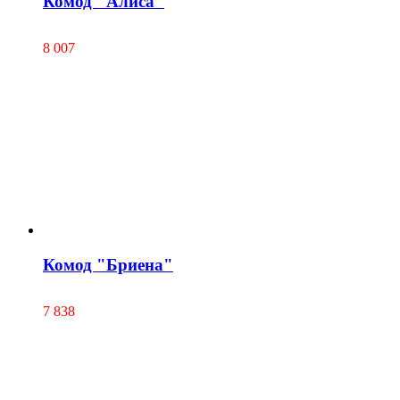
Комод "Алиса"
8 007
Комод "Бриена"
7 838