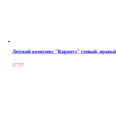
Детский комплекс "Карапуз" (левый, правый
27 727