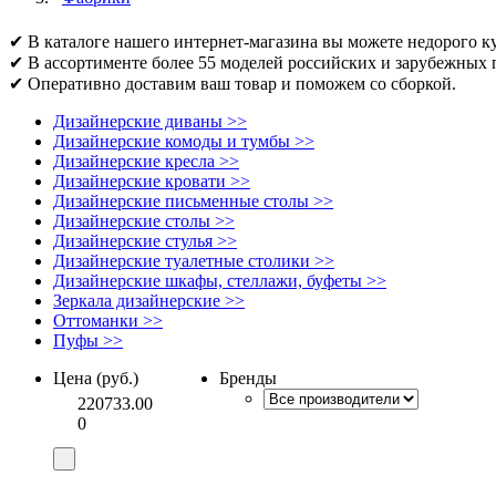
✔ В каталоге нашего интернет-магазина вы можете недорого ку
✔ В ассортименте более 55 моделей российских и зарубежных 
✔ Оперативно доставим ваш товар и поможем со сборкой.
Дизайнерские диваны
>>
Дизайнерские комоды и тумбы
>>
Дизайнерские кресла
>>
Дизайнерские кровати
>>
Дизайнерские письменные столы
>>
Дизайнерские столы
>>
Дизайнерские стулья
>>
Дизайнерские туалетные столики
>>
Дизайнерские шкафы, стеллажи, буфеты
>>
Зеркала дизайнерские
>>
Оттоманки
>>
Пуфы
>>
Цена (руб.)
Бренды
220733.00
0