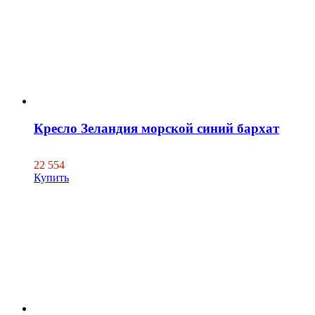
Кресло Зеландия морской синий бархат
22 554
Купить