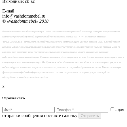
Выходные: сб-вc
E-mail
info@vashdommebel.ru
© «vashdommebel» 2018
Предоставленная на сайте информация несёт исключительно справочный характер, и ни при каких условиях не
является публичной офертой, определяемой положениями Статьи 437 ГК РФ. Интернет-магазин
"ВАШДОММЕБЕЛЬ" оставляет за собой право изменять комплектацию, условия сервиса, цены в любой период
времени. Оформленный заказ на сайте самостоятельно покупателем не гарантирует наличия товара. Цена, по
которой был оформлен заказ покупателем самостоятельно на сайте, может измениться в момент
подтверждения заказа менеджером. До оплаты товара удостоверьтесь во всех для вас важных характеристиках в
товаре и условиях его эксплуатации. Изображения изделий в каталоге и на сайте, в том числе цвет, рисунок на
мебели и другие элементы, могут отличаться от реальных в силу индивидуальных настроек Вашего монитора.
Для получения подробной информации о наличии и стоимости указанных товаров и услуг, пожалуйста,
обращайтесь к менеджерам отдела продаж
x
Обратная связь
- для
отправки сообщения поставте галочку