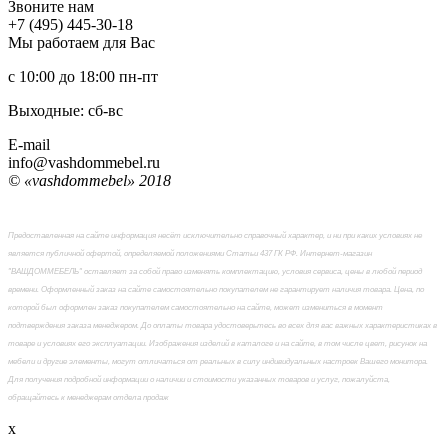
Звоните нам
+7 (495) 445-30-18
Мы работаем для Вас
с 10:00 до 18:00
пн-пт
Выходные: сб-вc
E-mail
info@vashdommebel.ru
© «vashdommebel» 2018
Предоставленная на сайте информация несёт исключительно справочный характер, и ни при каких условиях не
является публичной офертой, определяемой положениями Статьи 437 ГК РФ. Интернет-магазин
"ВАШДОММЕБЕЛЬ" оставляет за собой право изменять комплектацию, условия сервиса, цены в любой период
времени. Оформленный заказ на сайте самостоятельно покупателем не гарантирует наличия товара. Цена, по
которой был оформлен заказ покупателем самостоятельно на сайте, может измениться в момент
подтверждения заказа менеджером. До оплаты товара удостоверьтесь во всех для вас важных характеристиках в
товаре и условиях его эксплуатации. Изображения изделий в каталоге и на сайте, в том числе цвет, рисунок на
мебели и другие элементы, могут отличаться от реальных в силу индивидуальных настроек Вашего монитора.
Для получения подробной информации о наличии и стоимости указанных товаров и услуг, пожалуйста,
обращайтесь к менеджерам отдела продаж
x