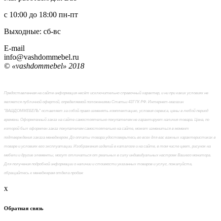
с 10:00 до 18:00
пн-пт
Выходные: сб-вc
E-mail
info@vashdommebel.ru
© «vashdommebel» 2018
Предоставленная на сайте информация несёт исключительно справочный характер, и ни при каких условиях не
является публичной офертой, определяемой положениями Статьи 437 ГК РФ. Интернет-магазин
"ВАШДОММЕБЕЛЬ" оставляет за собой право изменять комплектацию, условия сервиса, цены в любой период
времени. Оформленный заказ на сайте самостоятельно покупателем не гарантирует наличия товара. Цена, по
которой был оформлен заказ покупателем самостоятельно на сайте, может измениться в момент
подтверждения заказа менеджером. До оплаты товара удостоверьтесь во всех для вас важных характеристиках в
товаре и условиях его эксплуатации. Изображения изделий в каталоге и на сайте, в том числе цвет, рисунок на
мебели и другие элементы, могут отличаться от реальных в силу индивидуальных настроек Вашего монитора.
Для получения подробной информации о наличии и стоимости указанных товаров и услуг, пожалуйста,
обращайтесь к менеджерам отдела продаж
x
Обратная связь