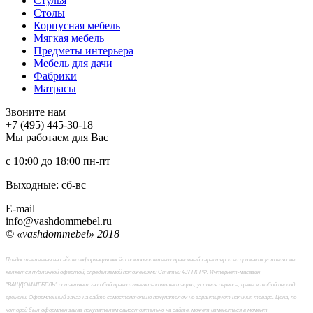
Стулья
Столы
Корпусная мебель
Мягкая мебель
Предметы интерьера
Мебель для дачи
Фабрики
Матраcы
Звоните нам
+7 (495) 445-30-18
Мы работаем для Вас
с 10:00 до 18:00
пн-пт
Выходные: сб-вc
E-mail
info@vashdommebel.ru
© «vashdommebel» 2018
Предоставленная на сайте информация несёт исключительно справочный характер, и ни при каких условиях не
является публичной офертой, определяемой положениями Статьи 437 ГК РФ. Интернет-магазин
"ВАШДОММЕБЕЛЬ" оставляет за собой право изменять комплектацию, условия сервиса, цены в любой период
времени. Оформленный заказ на сайте самостоятельно покупателем не гарантирует наличия товара. Цена, по
которой был оформлен заказ покупателем самостоятельно на сайте, может измениться в момент