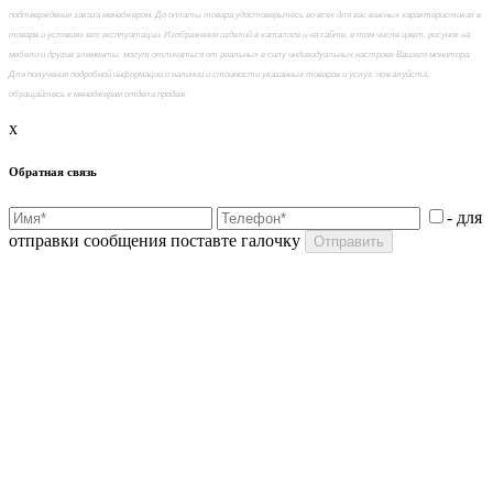
подтверждения заказа менеджером. До оплаты товара удостоверьтесь во всех для вас важных характеристиках в
товаре и условиях его эксплуатации. Изображения изделий в каталоге и на сайте, в том числе цвет, рисунок на
мебели и другие элементы, могут отличаться от реальных в силу индивидуальных настроек Вашего монитора.
Для получения подробной информации о наличии и стоимости указанных товаров и услуг, пожалуйста,
обращайтесь к менеджерам отдела продаж
x
Обратная связь
- для
отправки сообщения поставте галочку