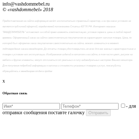
info@vashdommebel.ru
© «vashdommebel» 2018
Предоставленная на сайте информация несёт исключительно справочный характер, и ни при каких условиях не
является публичной офертой, определяемой положениями Статьи 437 ГК РФ. Интернет-магазин
"ВАШДОММЕБЕЛЬ" оставляет за собой право изменять комплектацию, условия сервиса, цены в любой период
времени. Оформленный заказ на сайте самостоятельно покупателем не гарантирует наличия товара. Цена, по
которой был оформлен заказ покупателем самостоятельно на сайте, может измениться в момент
подтверждения заказа менеджером. До оплаты товара удостоверьтесь во всех для вас важных характеристиках в
товаре и условиях его эксплуатации. Изображения изделий в каталоге и на сайте, в том числе цвет, рисунок на
мебели и другие элементы, могут отличаться от реальных в силу индивидуальных настроек Вашего монитора.
Для получения подробной информации о наличии и стоимости указанных товаров и услуг, пожалуйста,
обращайтесь к менеджерам отдела продаж
x
Обратная связь
- для
отправки сообщения поставте галочку