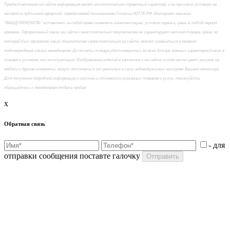
Предоставленная на сайте информация несёт исключительно справочный характер, и ни при каких условиях не
является публичной офертой, определяемой положениями Статьи 437 ГК РФ. Интернет-магазин
"ВАШДОММЕБЕЛЬ" оставляет за собой право изменять комплектацию, условия сервиса, цены в любой период
времени. Оформленный заказ на сайте самостоятельно покупателем не гарантирует наличия товара. Цена, по
которой был оформлен заказ покупателем самостоятельно на сайте, может измениться в момент
подтверждения заказа менеджером. До оплаты товара удостоверьтесь во всех для вас важных характеристиках в
товаре и условиях его эксплуатации. Изображения изделий в каталоге и на сайте, в том числе цвет, рисунок на
мебели и другие элементы, могут отличаться от реальных в силу индивидуальных настроек Вашего монитора.
Для получения подробной информации о наличии и стоимости указанных товаров и услуг, пожалуйста,
обращайтесь к менеджерам отдела продаж
x
Обратная связь
- для
отправки сообщения поставте галочку