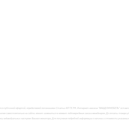
яется публичной офертой, определяемой положениями Статьи 437 ГК РФ. Интернет-магазин "ВАШДОММЕБЕЛЬ" оставляет
елем самостоятельно на сайте, может измениться в момент подтверждения заказа менеджером. До оплаты товара удо
силу индивидуальных настроек Вашего монитора. Для получения подробной информации о наличии и стоимости указанны