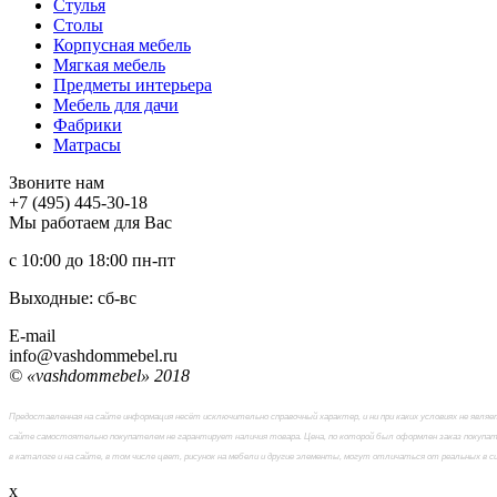
Стулья
Столы
Корпусная мебель
Мягкая мебель
Предметы интерьера
Мебель для дачи
Фабрики
Матраcы
Звоните нам
+7 (495) 445-30-18
Мы работаем для Вас
с 10:00 до 18:00
пн-пт
Выходные: сб-вc
E-mail
info@vashdommebel.ru
© «vashdommebel» 2018
Предоставленная на сайте информация несёт исключительно справочный характер, и ни при каких условиях не явл
сайте самостоятельно покупателем не гарантирует наличия товара. Цена, по которой был оформлен заказ покупат
в каталоге и на сайте, в том числе цвет, рисунок на мебели и другие элементы, могут отличаться от реальных в 
x