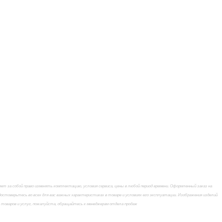
 за собой право изменять комплектацию, условия сервиса, цены в любой период времени. Оформленный заказ на
стоверьтесь во всех для вас важных характеристиках в товаре и условиях его эксплуатации. Изображения изделий
х товаров и услуг, пожалуйста, обращайтесь к менеджерам отдела продаж