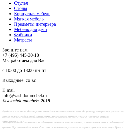
Стулья
Столы
Корпусная мебель
Мягкая мебель
Предметы интерьера
Мебель для дачи
Фабрики
Матраcы
Звоните нам
+7 (495) 445-30-18
Мы работаем для Вас
с 10:00 до 18:00
пн-пт
Выходные: сб-вc
E-mail
info@vashdommebel.ru
© «vashdommebel» 2018
Предоставленная на сайте информация несёт исключительно справочный характер, и ни при каких условиях не
является публичной офертой, определяемой положениями Статьи 437 ГК РФ. Интернет-магазин
"ВАШДОММЕБЕЛЬ" оставляет за собой право изменять комплектацию, условия сервиса, цены в любой период
времени. Оформленный заказ на сайте самостоятельно покупателем не гарантирует наличия товара. Цена, по