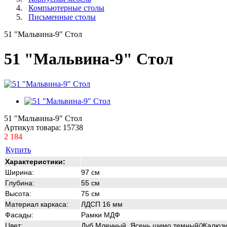
Компьютерные столы
Письменные столы
51 "Мальвина-9" Стол
51 "Мальвина-9" Стол
51 "Мальвина-9" Стол
Артикул товара:
15738
2 184
Купить
Характеристики:
Ширина:
97 см
Глубина:
55 см
Высота:
75 см
Материал каркаса:
ЛДСП 16 мм
Фасады:
Рамки МДФ
Цвет:
Дуб Млечный, Ясень шимо темный
/Жалюзи