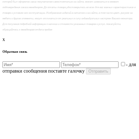
которой был оформлен заказ покупателем самостоятельно на сайте, может измениться в момент
подтверждения заказа менеджером. До оплаты товара удостоверьтесь во всех для вас важных характеристиках в
товаре и условиях его эксплуатации. Изображения изделий в каталоге и на сайте, в том числе цвет, рисунок на
мебели и другие элементы, могут отличаться от реальных в силу индивидуальных настроек Вашего монитора.
Для получения подробной информации о наличии и стоимости указанных товаров и услуг, пожалуйста,
обращайтесь к менеджерам отдела продаж
x
Обратная связь
- для
отправки сообщения поставте галочку