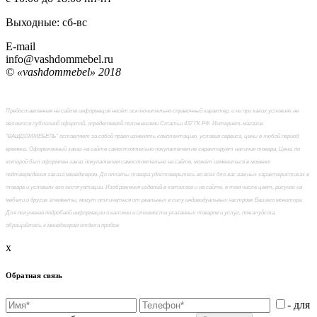
Выходные: сб-вc
E-mail
info@vashdommebel.ru
© «vashdommebel» 2018
Предоставленная на сайте информация несёт исключительно справочный характер, и ни при каких условиях не
является публичной офертой, определяемой положениями Статьи 437 ГК РФ. Интернет-магазин
"ВАШДОММЕБЕЛЬ" оставляет за собой право изменять комплектацию, условия сервиса, цены в любой период
времени. Оформленный заказ на сайте самостоятельно покупателем не гарантирует наличия товара. Цена, по
которой был оформлен заказ покупателем самостоятельно на сайте, может измениться в момент
подтверждения заказа менеджером. До оплаты товара удостоверьтесь во всех для вас важных характеристиках в
товаре и условиях его эксплуатации. Изображения изделий в каталоге и на сайте, в том числе цвет, рисунок на
мебели и другие элементы, могут отличаться от реальных в силу индивидуальных настроек Вашего монитора.
Для получения подробной информации о наличии и стоимости указанных товаров и услуг, пожалуйста,
обращайтесь к менеджерам отдела продаж
x
Обратная связь
- для