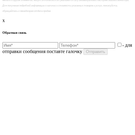
мебели и другие элементы, могут отличаться от реальных в силу индивидуальных настроек Вашего монитора.
Для получения подробной информации о наличии и стоимости указанных товаров и услуг, пожалуйста,
обращайтесь к менеджерам отдела продаж
x
Обратная связь
- для
отправки сообщения поставте галочку