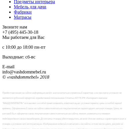
Предметы интерьера
Мебель для дачи
Фабрики
Матраcы
Звоните нам
+7 (495) 445-30-18
Мы работаем для Вас
с 10:00 до 18:00
пн-пт
Выходные: сб-вc
E-mail
info@vashdommebel.ru
© «vashdommebel» 2018
Предоставленная на сайте информация несёт исключительно справочный характер, и ни при каких условиях не
является публичной офертой, определяемой положениями Статьи 437 ГК РФ. Интернет-магазин
"ВАШДОММЕБЕЛЬ" оставляет за собой право изменять комплектацию, условия сервиса, цены в любой период
времени. Оформленный заказ на сайте самостоятельно покупателем не гарантирует наличия товара. Цена, по
которой был оформлен заказ покупателем самостоятельно на сайте, может измениться в момент
подтверждения заказа менеджером. До оплаты товара удостоверьтесь во всех для вас важных характеристиках в
товаре и условиях его эксплуатации. Изображения изделий в каталоге и на сайте, в том числе цвет, рисунок на