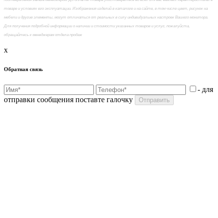
товаре и условиях его эксплуатации. Изображения изделий в каталоге и на сайте, в том числе цвет, рисунок на
мебели и другие элементы, могут отличаться от реальных в силу индивидуальных настроек Вашего монитора.
Для получения подробной информации о наличии и стоимости указанных товаров и услуг, пожалуйста,
обращайтесь к менеджерам отдела продаж
x
Обратная связь
- для
отправки сообщения поставте галочку