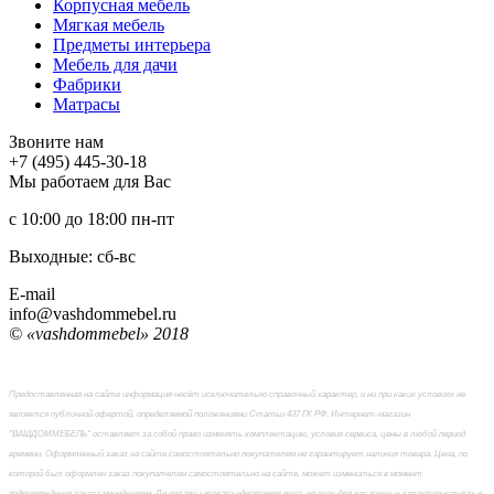
Корпусная мебель
Мягкая мебель
Предметы интерьера
Мебель для дачи
Фабрики
Матраcы
Звоните нам
+7 (495) 445-30-18
Мы работаем для Вас
с 10:00 до 18:00
пн-пт
Выходные: сб-вc
E-mail
info@vashdommebel.ru
© «vashdommebel» 2018
Предоставленная на сайте информация несёт исключительно справочный характер, и ни при каких условиях не
является публичной офертой, определяемой положениями Статьи 437 ГК РФ. Интернет-магазин
"ВАШДОММЕБЕЛЬ" оставляет за собой право изменять комплектацию, условия сервиса, цены в любой период
времени. Оформленный заказ на сайте самостоятельно покупателем не гарантирует наличия товара. Цена, по
которой был оформлен заказ покупателем самостоятельно на сайте, может измениться в момент
подтверждения заказа менеджером. До оплаты товара удостоверьтесь во всех для вас важных характеристиках в