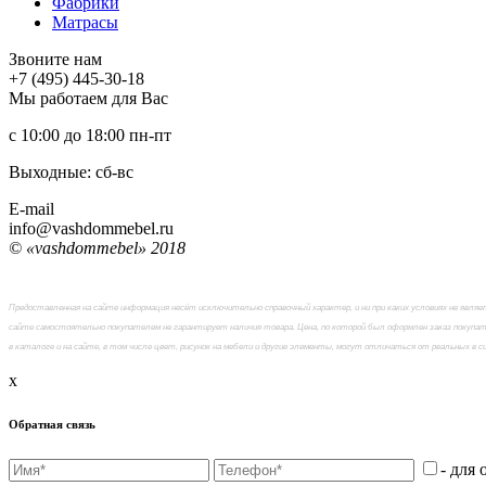
Фабрики
Матраcы
Звоните нам
+7 (495) 445-30-18
Мы работаем для Вас
с 10:00 до 18:00
пн-пт
Выходные: сб-вc
E-mail
info@vashdommebel.ru
© «vashdommebel» 2018
Предоставленная на сайте информация несёт исключительно справочный характер, и ни при каких условиях не явл
сайте самостоятельно покупателем не гарантирует наличия товара. Цена, по которой был оформлен заказ покупат
в каталоге и на сайте, в том числе цвет, рисунок на мебели и другие элементы, могут отличаться от реальных в 
x
Обратная связь
- для