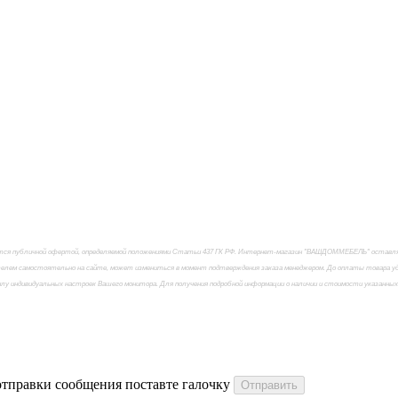
яется публичной офертой, определяемой положениями Статьи 437 ГК РФ. Интернет-магазин "ВАШДОММЕБЕЛЬ" оставляет
елем самостоятельно на сайте, может измениться в момент подтверждения заказа менеджером. До оплаты товара удо
силу индивидуальных настроек Вашего монитора. Для получения подробной информации о наличии и стоимости указанны
 отправки сообщения поставте галочку