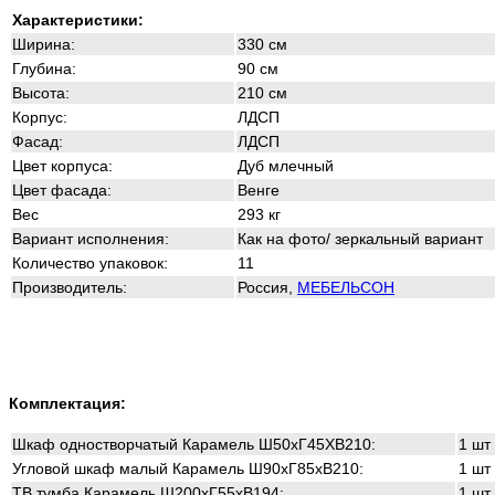
Характеристики:
Ширина:
330 см
Глубина:
90 см
Высота:
210 см
Корпус:
ЛДСП
Фасад:
ЛДСП
Цвет корпуса
:
Дуб млечный
Цвет фасада
:
Венге
Вес
293 кг
Вариант исполнения:
Как на фото/ зеркальный вариант
Количество упаковок:
11
Производитель:
Россия,
МЕБЕЛЬСОН
Комплектация:
Шкаф одностворчатый Карамель Ш50хГ45ХВ210:
1 шт
Угловой шкаф малый Карамель Ш90хГ85хВ210:
1 шт
ТВ тумба Карамель Ш200хГ55хВ194:
1 шт