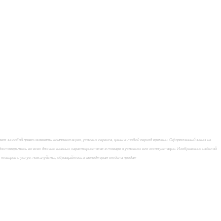
 за собой право изменять комплектацию, условия сервиса, цены в любой период времени. Оформленный заказ на
стоверьтесь во всех для вас важных характеристиках в товаре и условиях его эксплуатации. Изображения изделий
х товаров и услуг, пожалуйста, обращайтесь к менеджерам отдела продаж