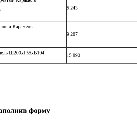
рчатый Карамель
5 243
0
малый Карамель
9 287
мель Ш200хГ55хВ194
15 890
заполнив форму