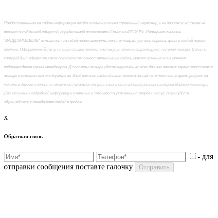
Предоставленная на сайте информация несёт исключительно справочный характер, и ни при каких условиях не
является публичной офертой, определяемой положениями Статьи 437 ГК РФ. Интернет-магазин
"ВАШДОММЕБЕЛЬ" оставляет за собой право изменять комплектацию, условия сервиса, цены в любой период
времени. Оформленный заказ на сайте самостоятельно покупателем не гарантирует наличия товара. Цена, по
которой был оформлен заказ покупателем самостоятельно на сайте, может измениться в момент
подтверждения заказа менеджером. До оплаты товара удостоверьтесь во всех для вас важных характеристиках в
товаре и условиях его эксплуатации. Изображения изделий в каталоге и на сайте, в том числе цвет, рисунок на
мебели и другие элементы, могут отличаться от реальных в силу индивидуальных настроек Вашего монитора.
Для получения подробной информации о наличии и стоимости указанных товаров и услуг, пожалуйста,
обращайтесь к менеджерам отдела продаж
x
Обратная связь
- для
отправки сообщения поставте галочку