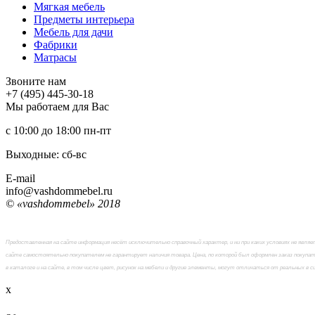
Мягкая мебель
Предметы интерьера
Мебель для дачи
Фабрики
Матраcы
Звоните нам
+7 (495) 445-30-18
Мы работаем для Вас
с 10:00 до 18:00
пн-пт
Выходные: сб-вc
E-mail
info@vashdommebel.ru
© «vashdommebel» 2018
Предоставленная на сайте информация несёт исключительно справочный характер, и ни при каких условиях не явл
сайте самостоятельно покупателем не гарантирует наличия товара. Цена, по которой был оформлен заказ покупат
в каталоге и на сайте, в том числе цвет, рисунок на мебели и другие элементы, могут отличаться от реальных в 
x