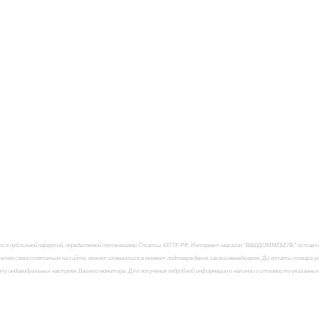
яется публичной офертой, определяемой положениями Статьи 437 ГК РФ. Интернет-магазин "ВАШДОММЕБЕЛЬ" оставляет
елем самостоятельно на сайте, может измениться в момент подтверждения заказа менеджером. До оплаты товара удо
силу индивидуальных настроек Вашего монитора. Для получения подробной информации о наличии и стоимости указанны