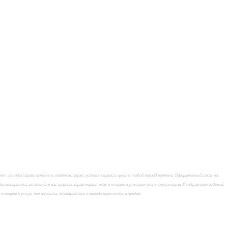
 за собой право изменять комплектацию, условия сервиса, цены в любой период времени. Оформленный заказ на
стоверьтесь во всех для вас важных характеристиках в товаре и условиях его эксплуатации. Изображения изделий
х товаров и услуг, пожалуйста, обращайтесь к менеджерам отдела продаж