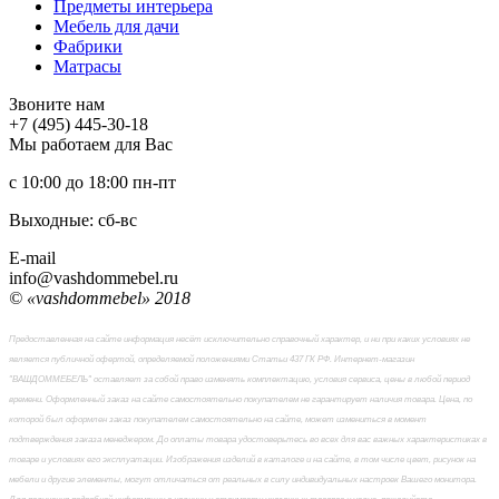
Предметы интерьера
Мебель для дачи
Фабрики
Матраcы
Звоните нам
+7 (495) 445-30-18
Мы работаем для Вас
с 10:00 до 18:00
пн-пт
Выходные: сб-вc
E-mail
info@vashdommebel.ru
© «vashdommebel» 2018
Предоставленная на сайте информация несёт исключительно справочный характер, и ни при каких условиях не
является публичной офертой, определяемой положениями Статьи 437 ГК РФ. Интернет-магазин
"ВАШДОММЕБЕЛЬ" оставляет за собой право изменять комплектацию, условия сервиса, цены в любой период
времени. Оформленный заказ на сайте самостоятельно покупателем не гарантирует наличия товара. Цена, по
которой был оформлен заказ покупателем самостоятельно на сайте, может измениться в момент
подтверждения заказа менеджером. До оплаты товара удостоверьтесь во всех для вас важных характеристиках в
товаре и условиях его эксплуатации. Изображения изделий в каталоге и на сайте, в том числе цвет, рисунок на
мебели и другие элементы, могут отличаться от реальных в силу индивидуальных настроек Вашего монитора.