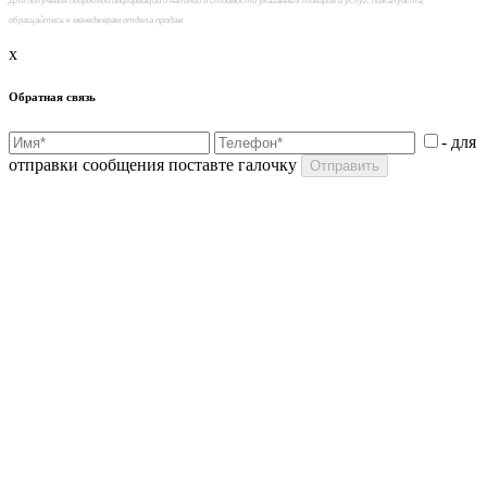
Для получения подробной информации о наличии и стоимости указанных товаров и услуг, пожалуйста,
обращайтесь к менеджерам отдела продаж
x
Обратная связь
- для
отправки сообщения поставте галочку