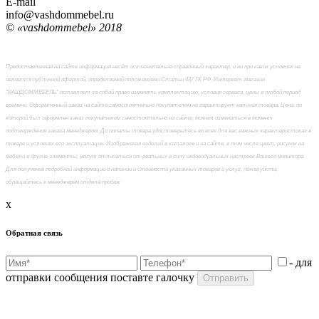
E-mail
info@vashdommebel.ru
© «vashdommebel» 2018
Предоставленная на сайте информация несёт исключительно справочный характер, и ни при каких условиях не
является публичной офертой, определяемой положениями Статьи 437 ГК РФ. Интернет-магазин
"ВАШДОММЕБЕЛЬ" оставляет за собой право изменять комплектацию, условия сервиса, цены в любой период
времени. Оформленный заказ на сайте самостоятельно покупателем не гарантирует наличия товара. Цена, по
которой был оформлен заказ покупателем самостоятельно на сайте, может измениться в момент
подтверждения заказа менеджером. До оплаты товара удостоверьтесь во всех для вас важных характеристиках в
товаре и условиях его эксплуатации. Изображения изделий в каталоге и на сайте, в том числе цвет, рисунок на
мебели и другие элементы, могут отличаться от реальных в силу индивидуальных настроек Вашего монитора.
Для получения подробной информации о наличии и стоимости указанных товаров и услуг, пожалуйста,
обращайтесь к менеджерам отдела продаж
x
Обратная связь
- для
отправки сообщения поставте галочку