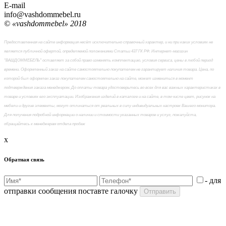
E-mail
info@vashdommebel.ru
© «vashdommebel» 2018
Предоставленная на сайте информация несёт исключительно справочный характер, и ни при каких условиях не
является публичной офертой, определяемой положениями Статьи 437 ГК РФ. Интернет-магазин
"ВАШДОММЕБЕЛЬ" оставляет за собой право изменять комплектацию, условия сервиса, цены в любой период
времени. Оформленный заказ на сайте самостоятельно покупателем не гарантирует наличия товара. Цена, по
которой был оформлен заказ покупателем самостоятельно на сайте, может измениться в момент
подтверждения заказа менеджером. До оплаты товара удостоверьтесь во всех для вас важных характеристиках в
товаре и условиях его эксплуатации. Изображения изделий в каталоге и на сайте, в том числе цвет, рисунок на
мебели и другие элементы, могут отличаться от реальных в силу индивидуальных настроек Вашего монитора.
Для получения подробной информации о наличии и стоимости указанных товаров и услуг, пожалуйста,
обращайтесь к менеджерам отдела продаж
x
Обратная связь
- для
отправки сообщения поставте галочку