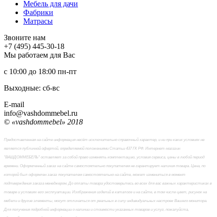
Мебель для дачи
Фабрики
Матраcы
Звоните нам
+7 (495) 445-30-18
Мы работаем для Вас
с 10:00 до 18:00
пн-пт
Выходные: сб-вc
E-mail
info@vashdommebel.ru
© «vashdommebel» 2018
Предоставленная на сайте информация несёт исключительно справочный характер, и ни при каких условиях не
является публичной офертой, определяемой положениями Статьи 437 ГК РФ. Интернет-магазин
"ВАШДОММЕБЕЛЬ" оставляет за собой право изменять комплектацию, условия сервиса, цены в любой период
времени. Оформленный заказ на сайте самостоятельно покупателем не гарантирует наличия товара. Цена, по
которой был оформлен заказ покупателем самостоятельно на сайте, может измениться в момент
подтверждения заказа менеджером. До оплаты товара удостоверьтесь во всех для вас важных характеристиках в
товаре и условиях его эксплуатации. Изображения изделий в каталоге и на сайте, в том числе цвет, рисунок на
мебели и другие элементы, могут отличаться от реальных в силу индивидуальных настроек Вашего монитора.
Для получения подробной информации о наличии и стоимости указанных товаров и услуг, пожалуйста,