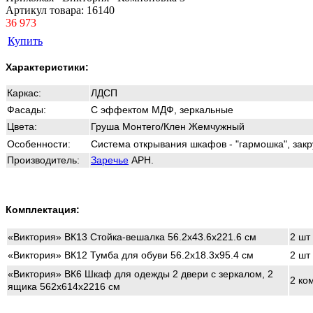
Артикул товара:
16140
36 973
Купить
Характеристики:
Каркас:
ЛДСП
Фасады:
С эффектом МДФ, зеркальные
Цвета:
Груша Монтего/Клен Жемчужный
Особенности:
Система открывания шкафов - "гармошка", зак
Производитель:
Заречье
АРН.
Комплектация:
«Виктория» ВК13 Стойка-вешалка 56.2x43.6x221.6 см
2 шт
«Виктория» ВК12 Тумба для обуви 56.2x18.3x95.4 см
2 шт
«Виктория» ВК6 Шкаф для одежды 2 двери с зеркалом, 2
2 ко
ящика 562x614x2216 см