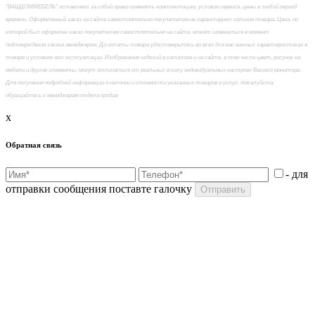
"ВАШДОММЕБЕЛЬ" оставляет за собой право изменять комплектацию, условия сервиса, цены в любой период
времени. Оформленный заказ на сайте самостоятельно покупателем не гарантирует наличия товара. Цена, по
которой был оформлен заказ покупателем самостоятельно на сайте, может измениться в момент
подтверждения заказа менеджером. До оплаты товара удостоверьтесь во всех для вас важных характеристиках в
товаре и условиях его эксплуатации. Изображения изделий в каталоге и на сайте, в том числе цвет, рисунок на
мебели и другие элементы, могут отличаться от реальных в силу индивидуальных настроек Вашего монитора.
Для получения подробной информации о наличии и стоимости указанных товаров и услуг, пожалуйста,
обращайтесь к менеджерам отдела продаж
x
Обратная связь
- для
отправки сообщения поставте галочку