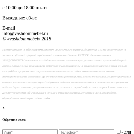
с 10:00 до 18:00
пн-пт
Выходные: сб-вc
E-mail
info@vashdommebel.ru
© «vashdommebel» 2018
Предоставленная на сайте информация несёт исключительно справочный характер, и ни при каких условиях не
является публичной офертой, определяемой положениями Статьи 437 ГК РФ. Интернет-магазин
"ВАШДОММЕБЕЛЬ" оставляет за собой право изменять комплектацию, условия сервиса, цены в любой период
времени. Оформленный заказ на сайте самостоятельно покупателем не гарантирует наличия товара. Цена, по
которой был оформлен заказ покупателем самостоятельно на сайте, может измениться в момент
подтверждения заказа менеджером. До оплаты товара удостоверьтесь во всех для вас важных характеристиках в
товаре и условиях его эксплуатации. Изображения изделий в каталоге и на сайте, в том числе цвет, рисунок на
мебели и другие элементы, могут отличаться от реальных в силу индивидуальных настроек Вашего монитора.
Для получения подробной информации о наличии и стоимости указанных товаров и услуг, пожалуйста,
обращайтесь к менеджерам отдела продаж
x
Обратная связь
- для