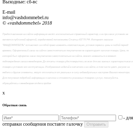
Выходные: сб-вc
E-mail
info@vashdommebel.ru
© «vashdommebel» 2018
Предоставленная на сайте информация несёт исключительно справочный характер, и ни при каких условиях не
является публичной офертой, определяемой положениями Статьи 437 ГК РФ. Интернет-магазин
"ВАШДОММЕБЕЛЬ" оставляет за собой право изменять комплектацию, условия сервиса, цены в любой период
времени. Оформленный заказ на сайте самостоятельно покупателем не гарантирует наличия товара. Цена, по
которой был оформлен заказ покупателем самостоятельно на сайте, может измениться в момент
подтверждения заказа менеджером. До оплаты товара удостоверьтесь во всех для вас важных характеристиках в
товаре и условиях его эксплуатации. Изображения изделий в каталоге и на сайте, в том числе цвет, рисунок на
мебели и другие элементы, могут отличаться от реальных в силу индивидуальных настроек Вашего монитора.
Для получения подробной информации о наличии и стоимости указанных товаров и услуг, пожалуйста,
обращайтесь к менеджерам отдела продаж
x
Обратная связь
- для
отправки сообщения поставте галочку