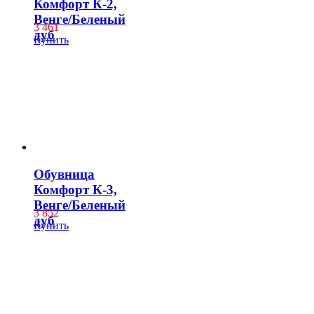
Комфорт К-2,
Венге/Беленый
3 461
дуб
Купить
Обувница
Комфорт К-3,
Венге/Беленый
3 852
дуб
Купить