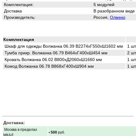
Комплектация:
5 модулей
Доставка
В разобранном виде
Производитель:
Россия,
Олмеко
Комплектация
Шкаф для одежды Волжанка 06.39 В2274хГ550хШ1602 мм
1 шт
Тумба прикр. Волжанка 06.79 В464хГ400хШ454 мм
2 шт
Кровать Волжанка 06.02 В800хД2060хШ1660 мм
1 шт
Комод Волжанка 06.78 В868хГ400хШ904 мм
1 шт
Доставка:
Москва в пределах
• 500
руб.
МКАД