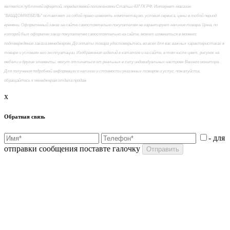
является публичной офертой, определяемой положениями Статьи 437 ГК РФ. Интернет-магазин
"ВАШДОММЕБЕЛЬ" оставляет за собой право изменять комплектацию, условия сервиса, цены в любой период
времени. Оформленный заказ на сайте самостоятельно покупателем не гарантирует наличия товара. Цена, по
которой был оформлен заказ покупателем самостоятельно на сайте, может измениться в момент
подтверждения заказа менеджером. До оплаты товара удостоверьтесь во всех для вас важных характеристиках в
товаре и условиях его эксплуатации. Изображения изделий в каталоге и на сайте, в том числе цвет, рисунок на
мебели и другие элементы, могут отличаться от реальных в силу индивидуальных настроек Вашего монитора.
Для получения подробной информации о наличии и стоимости указанных товаров и услуг, пожалуйста,
обращайтесь к менеджерам отдела продаж
x
Обратная связь
- для
отправки сообщения поставте галочку