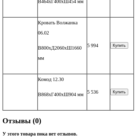
В464хГ400хШ454 мм
Кровать Волжанка
06.02
5 994
Купить
В800хД2060хШ1660
мм
Комод 12.30
5 536
Купить
В868хГ400хШ904 мм
Отзывы (0)
У этого товара пока нет отзывов.