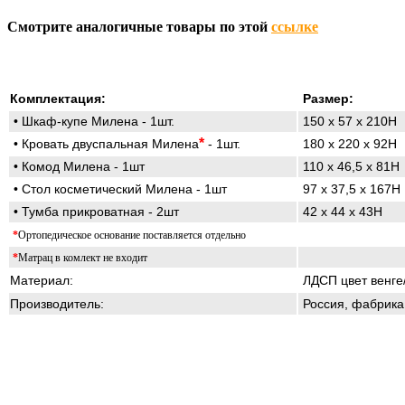
Смотрите аналогичные товары по этой
ссылке
Комплектация:
Размер:
• Шкаф-купе Милена - 1шт.
1
50 х 57 х 210Н
*
• Кровать двуспальная Милена
- 1шт.
180 х 220 х 92Н
• Комод Милена - 1шт
110 х 46,5 х 81Н
• Стол косметический Милена - 1шт
97 х 37,5 х 167Н
• Тумба прикроватная - 2шт
42 х 44 х 43H
*
Ортопедическое основание поставляется отдельно
*
Матрац в комлект не входит
Материал:
ЛДСП цвет венге
Производитель:
Россия, фабрик