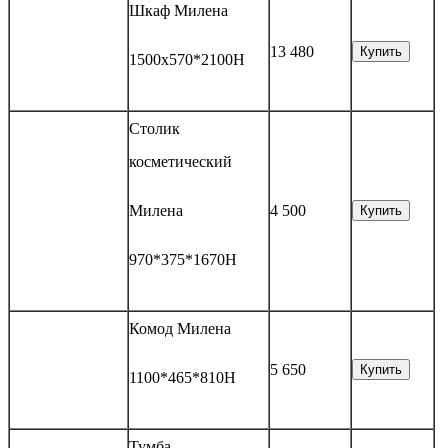
Шкаф Милена
13 480
Купить
1500х570*2100Н
Cтолик
косметический
Милена
4 500
Купить
970*375*1670Н
Комод Милена
5 650
Купить
1100*465*810Н
Тумба