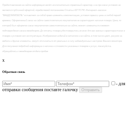
Предоставленная на сайте информация несёт исключительно справочный характер, и ни при каких условиях не
является публичной офертой, определяемой положениями Статьи 437 ГК РФ. Интернет-магазин
"ВАШДОММЕБЕЛЬ" оставляет за собой право изменять комплектацию, условия сервиса, цены в любой период
времени. Оформленный заказ на сайте самостоятельно покупателем не гарантирует наличия товара. Цена, по
которой был оформлен заказ покупателем самостоятельно на сайте, может измениться в момент
подтверждения заказа менеджером. До оплаты товара удостоверьтесь во всех для вас важных характеристиках в
товаре и условиях его эксплуатации. Изображения изделий в каталоге и на сайте, в том числе цвет, рисунок на
мебели и другие элементы, могут отличаться от реальных в силу индивидуальных настроек Вашего монитора.
Для получения подробной информации о наличии и стоимости указанных товаров и услуг, пожалуйста,
обращайтесь к менеджерам отдела продаж
x
Обратная связь
- для
отправки сообщения поставте галочку