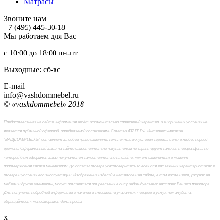
Матраcы
Звоните нам
+7 (495) 445-30-18
Мы работаем для Вас
с 10:00 до 18:00
пн-пт
Выходные: сб-вc
E-mail
info@vashdommebel.ru
© «vashdommebel» 2018
Предоставленная на сайте информация несёт исключительно справочный характер, и ни при каких условиях не
является публичной офертой, определяемой положениями Статьи 437 ГК РФ. Интернет-магазин
"ВАШДОММЕБЕЛЬ" оставляет за собой право изменять комплектацию, условия сервиса, цены в любой период
времени. Оформленный заказ на сайте самостоятельно покупателем не гарантирует наличия товара. Цена, по
которой был оформлен заказ покупателем самостоятельно на сайте, может измениться в момент
подтверждения заказа менеджером. До оплаты товара удостоверьтесь во всех для вас важных характеристиках в
товаре и условиях его эксплуатации. Изображения изделий в каталоге и на сайте, в том числе цвет, рисунок на
мебели и другие элементы, могут отличаться от реальных в силу индивидуальных настроек Вашего монитора.
Для получения подробной информации о наличии и стоимости указанных товаров и услуг, пожалуйста,
обращайтесь к менеджерам отдела продаж
x