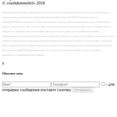
© «vashdommebel» 2018
Предоставленная на сайте информация несёт исключительно справочный характер, и ни при каких условиях не
является публичной офертой, определяемой положениями Статьи 437 ГК РФ. Интернет-магазин
"ВАШДОММЕБЕЛЬ" оставляет за собой право изменять комплектацию, условия сервиса, цены в любой период
времени. Оформленный заказ на сайте самостоятельно покупателем не гарантирует наличия товара. Цена, по
которой был оформлен заказ покупателем самостоятельно на сайте, может измениться в момент
подтверждения заказа менеджером. До оплаты товара удостоверьтесь во всех для вас важных характеристиках в
товаре и условиях его эксплуатации. Изображения изделий в каталоге и на сайте, в том числе цвет, рисунок на
мебели и другие элементы, могут отличаться от реальных в силу индивидуальных настроек Вашего монитора.
Для получения подробной информации о наличии и стоимости указанных товаров и услуг, пожалуйста,
обращайтесь к менеджерам отдела продаж
x
Обратная связь
- для
отправки сообщения поставте галочку