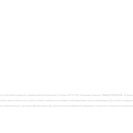
яется публичной офертой, определяемой положениями Статьи 437 ГК РФ. Интернет-магазин "ВАШДОММЕБЕЛЬ" оставляет
елем самостоятельно на сайте, может измениться в момент подтверждения заказа менеджером. До оплаты товара удо
силу индивидуальных настроек Вашего монитора. Для получения подробной информации о наличии и стоимости указанны