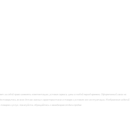
 за собой право изменять комплектацию, условия сервиса, цены в любой период времени. Оформленный заказ на
стоверьтесь во всех для вас важных характеристиках в товаре и условиях его эксплуатации. Изображения изделий
х товаров и услуг, пожалуйста, обращайтесь к менеджерам отдела продаж