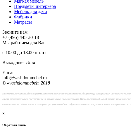
Мягкая мебель
Предметы интерьера
Мебель для дачи
Фабрики
Матраcы
Звоните нам
+7 (495) 445-30-18
Мы работаем для Вас
с 10:00 до 18:00
пн-пт
Выходные: сб-вc
E-mail
info@vashdommebel.ru
© «vashdommebel» 2018
Предоставленная на сайте информация несёт исключительно справочный характер, и ни при каких условиях не явл
сайте самостоятельно покупателем не гарантирует наличия товара. Цена, по которой был оформлен заказ покупат
в каталоге и на сайте, в том числе цвет, рисунок на мебели и другие элементы, могут отличаться от реальных в 
x
Обратная связь