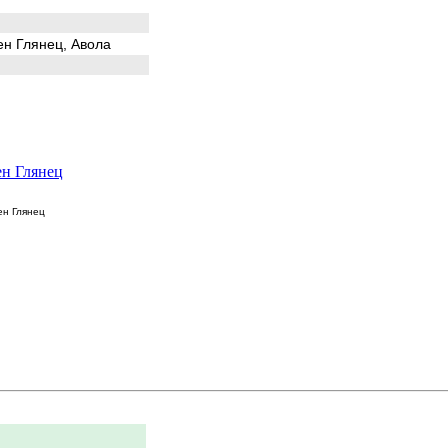
н Глянец, Авола
н Глянец