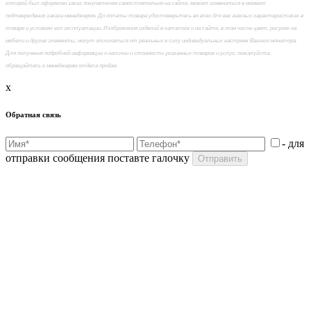
которой был оформлен заказ покупателем самостоятельно на сайте, может измениться в момент
подтверждения заказа менеджером. До оплаты товара удостоверьтесь во всех для вас важных характеристиках в
товаре и условиях его эксплуатации. Изображения изделий в каталоге и на сайте, в том числе цвет, рисунок на
мебели и другие элементы, могут отличаться от реальных в силу индивидуальных настроек Вашего монитора.
Для получения подробной информации о наличии и стоимости указанных товаров и услуг, пожалуйста,
обращайтесь к менеджерам отдела продаж
x
Обратная связь
- для
отправки сообщения поставте галочку