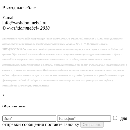
Выходные: сб-вc
E-mail
info@vashdommebel.ru
© «vashdommebel» 2018
Предоставленная на сайте информация несёт исключительно справочный характер, и ни при каких условиях не
является публичной офертой, определяемой положениями Статьи 437 ГК РФ. Интернет-магазин
"ВАШДОММЕБЕЛЬ" оставляет за собой право изменять комплектацию, условия сервиса, цены в любой период
времени. Оформленный заказ на сайте самостоятельно покупателем не гарантирует наличия товара. Цена, по
которой был оформлен заказ покупателем самостоятельно на сайте, может измениться в момент
подтверждения заказа менеджером. До оплаты товара удостоверьтесь во всех для вас важных характеристиках в
товаре и условиях его эксплуатации. Изображения изделий в каталоге и на сайте, в том числе цвет, рисунок на
мебели и другие элементы, могут отличаться от реальных в силу индивидуальных настроек Вашего монитора.
Для получения подробной информации о наличии и стоимости указанных товаров и услуг, пожалуйста,
обращайтесь к менеджерам отдела продаж
x
Обратная связь
- для
отправки сообщения поставте галочку