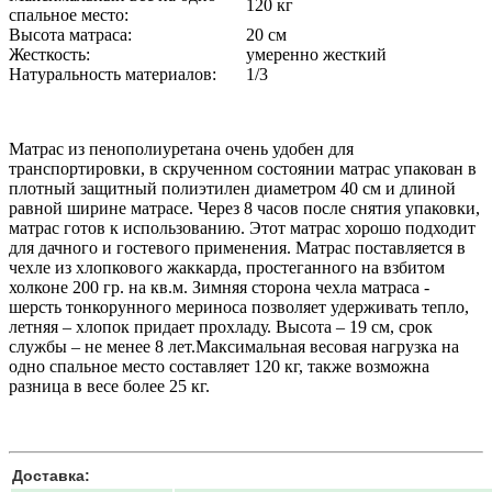
120 кг
спальное место:
Высота матраса:
20 см
Жесткость:
умеренно жесткий
Натуральность материалов:
1/3
Матрас из пенополиуретана очень удобен для
транспортировки, в скрученном состоянии матрас упакован в
плотный защитный полиэтилен диаметром 40 см и длиной
равной ширине матрасе. Через 8 часов после снятия упаковки,
матрас готов к использованию. Этот матрас хорошо подходит
для дачного и гостевого применения. Матрас поставляется в
чехле из хлопкового жаккарда, простеганного на взбитом
холконе 200 гр. на кв.м. Зимняя сторона чехла матраса -
шерсть тонкорунного мериноса позволяет удерживать тепло,
летняя – хлопок придает прохладу. Высота – 19 см, срок
службы – не менее 8 лет.Максимальная весовая нагрузка на
одно спальное место составляет 120 кг, также возможна
разница в весе более 25 кг.
Доставка: