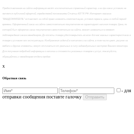
Предоставленная на сайте информация несёт исключительно справочный характер, и ни при каких условиях не
является публичной офертой, определяемой положениями Статьи 437 ГК РФ. Интернет-магазин
"ВАШДОММЕБЕЛЬ" оставляет за собой право изменять комплектацию, условия сервиса, цены в любой период
времени. Оформленный заказ на сайте самостоятельно покупателем не гарантирует наличия товара. Цена, по
которой был оформлен заказ покупателем самостоятельно на сайте, может измениться в момент
подтверждения заказа менеджером. До оплаты товара удостоверьтесь во всех для вас важных характеристиках в
товаре и условиях его эксплуатации. Изображения изделий в каталоге и на сайте, в том числе цвет, рисунок на
мебели и другие элементы, могут отличаться от реальных в силу индивидуальных настроек Вашего монитора.
Для получения подробной информации о наличии и стоимости указанных товаров и услуг, пожалуйста,
обращайтесь к менеджерам отдела продаж
x
Обратная связь
- для
отправки сообщения поставте галочку