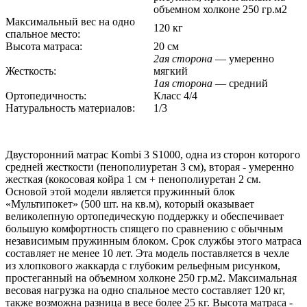
объемном холконе 250 гр.м2
Максимальный вес на одно
120 кг
спальное место:
Высота матраса:
20 см
2ая сторона
— умеренно
Жесткость:
мягкий
1ая сторона
— средний
Ортопедичность:
Класс 4/4
Натуральность материалов:
1/3
Двусторонний матрас Kombi 3 S1000, одна из сторон которого
средней жесткости (пенополиуретан 3 см), вторая - умеренно
жесткая (кокосовая койра 1 см + пенополиуретан 2 см.
Основой этой модели является пружинный блок
«Мультипокет» (500 шт. на кв.м), который оказывает
великолепную ортопедическую поддержку и обеспечивает
большую комфортность спящего по сравнению с обычным
независимым пружинным блоком. Срок службы этого матраса
составляет не менее 10 лет. Эта модель поставляется в чехле
из хлопкового жаккарда с глубоким рельефным рисунком,
простеганный на объемном холконе 250 гр.м2. Максимальная
весовая нагрузка на одно спальное место составляет 120 кг,
также возможна разница в весе более 25 кг. Высота матраса -