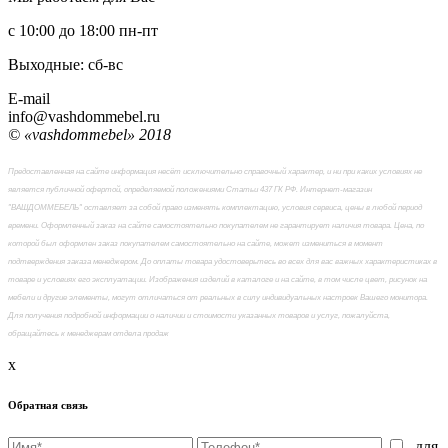
с 10:00 до 18:00
пн-пт
Выходные: сб-вc
E-mail
info@vashdommebel.ru
© «vashdommebel» 2018
Предоставленная на сайте информация несёт исключительно справочный характер, и ни при каких условиях не
является публичной офертой, определяемой положениями Статьи 437 ГК РФ. Интернет-магазин
"ВАШДОММЕБЕЛЬ" оставляет за собой право изменять комплектацию, условия сервиса, цены в любой период
времени. Оформленный заказ на сайте самостоятельно покупателем не гарантирует наличия товара. Цена, по
которой был оформлен заказ покупателем самостоятельно на сайте, может измениться в момент
подтверждения заказа менеджером. До оплаты товара удостоверьтесь во всех для вас важных характеристиках в
товаре и условиях его эксплуатации. Изображения изделий в каталоге и на сайте, в том числе цвет, рисунок на
мебели и другие элементы, могут отличаться от реальных в силу индивидуальных настроек Вашего монитора.
Для получения подробной информации о наличии и стоимости указанных товаров и услуг, пожалуйста,
обращайтесь к менеджерам отдела продаж
x
Обратная связь
- для