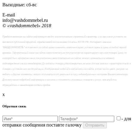
Выходные: сб-вc
E-mail
info@vashdommebel.ru
© «vashdommebel» 2018
Предоставленная на сайте информация несёт исключительно справочный характер, и ни при каких условиях не
является публичной офертой, определяемой положениями Статьи 437 ГК РФ. Интернет-магазин
"ВАШДОММЕБЕЛЬ" оставляет за собой право изменять комплектацию, условия сервиса, цены в любой период
времени. Оформленный заказ на сайте самостоятельно покупателем не гарантирует наличия товара. Цена, по
которой был оформлен заказ покупателем самостоятельно на сайте, может измениться в момент
подтверждения заказа менеджером. До оплаты товара удостоверьтесь во всех для вас важных характеристиках в
товаре и условиях его эксплуатации. Изображения изделий в каталоге и на сайте, в том числе цвет, рисунок на
мебели и другие элементы, могут отличаться от реальных в силу индивидуальных настроек Вашего монитора.
Для получения подробной информации о наличии и стоимости указанных товаров и услуг, пожалуйста,
обращайтесь к менеджерам отдела продаж
x
Обратная связь
- для
отправки сообщения поставте галочку