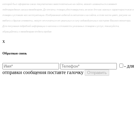
которой был оформлен заказ покупателем самостоятельно на сайте, может измениться в момент
подтверждения заказа менеджером. До оплаты товара удостоверьтесь во всех для вас важных характеристиках в
товаре и условиях его эксплуатации. Изображения изделий в каталоге и на сайте, в том числе цвет, рисунок на
мебели и другие элементы, могут отличаться от реальных в силу индивидуальных настроек Вашего монитора.
Для получения подробной информации о наличии и стоимости указанных товаров и услуг, пожалуйста,
обращайтесь к менеджерам отдела продаж
x
Обратная связь
- для
отправки сообщения поставте галочку