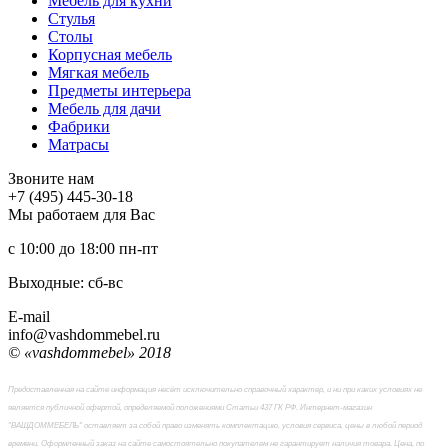
Мебель для кухни
Стулья
Столы
Корпусная мебель
Мягкая мебель
Предметы интерьера
Мебель для дачи
Фабрики
Матраcы
Звоните нам
+7 (495) 445-30-18
Мы работаем для Вас
с 10:00 до 18:00
пн-пт
Выходные: сб-вc
E-mail
info@vashdommebel.ru
© «vashdommebel» 2018
Предоставленная на сайте информация несёт исключительно справочный характер, и ни при каких условиях не
является публичной офертой, определяемой положениями Статьи 437 ГК РФ. Интернет-магазин
"ВАШДОММЕБЕЛЬ" оставляет за собой право изменять комплектацию, условия сервиса, цены в любой период
времени. Оформленный заказ на сайте самостоятельно покупателем не гарантирует наличия товара. Цена, по