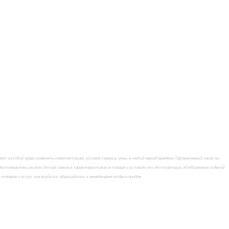
 за собой право изменять комплектацию, условия сервиса, цены в любой период времени. Оформленный заказ на
стоверьтесь во всех для вас важных характеристиках в товаре и условиях его эксплуатации. Изображения изделий
х товаров и услуг, пожалуйста, обращайтесь к менеджерам отдела продаж