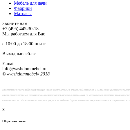
Мебель для дачи
Фабрики
Матраcы
Звоните нам
+7 (495) 445-30-18
Мы работаем для Вас
с 10:00 до 18:00
пн-пт
Выходные: сб-вc
E-mail
info@vashdommebel.ru
© «vashdommebel» 2018
Предоставленная на сайте информация несёт исключительно справочный характер, и ни при каких условиях не явл
сайте самостоятельно покупателем не гарантирует наличия товара. Цена, по которой был оформлен заказ покупат
в каталоге и на сайте, в том числе цвет, рисунок на мебели и другие элементы, могут отличаться от реальных в 
x
Обратная связь