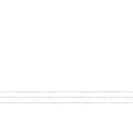
яется публичной офертой, определяемой положениями Статьи 437 ГК РФ. Интернет-магазин "ВАШДОММЕБЕЛЬ" оставляет
елем самостоятельно на сайте, может измениться в момент подтверждения заказа менеджером. До оплаты товара удо
силу индивидуальных настроек Вашего монитора. Для получения подробной информации о наличии и стоимости указанны