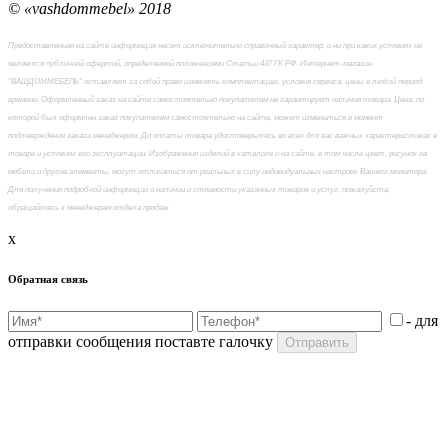
© «vashdommebel» 2018
Предоставленная на сайте информация несёт исключительно справочный характер, и ни при каких условиях не
является публичной офертой, определяемой положениями Статьи 437 ГК РФ. Интернет-магазин
"ВАШДОММЕБЕЛЬ" оставляет за собой право изменять комплектацию, условия сервиса, цены в любой период
времени. Оформленный заказ на сайте самостоятельно покупателем не гарантирует наличия товара. Цена, по
которой был оформлен заказ покупателем самостоятельно на сайте, может измениться в момент
подтверждения заказа менеджером. До оплаты товара удостоверьтесь во всех для вас важных характеристиках в
товаре и условиях его эксплуатации. Изображения изделий в каталоге и на сайте, в том числе цвет, рисунок на
мебели и другие элементы, могут отличаться от реальных в силу индивидуальных настроек Вашего монитора.
Для получения подробной информации о наличии и стоимости указанных товаров и услуг, пожалуйста,
обращайтесь к менеджерам отдела продаж
x
Обратная связь
- для
отправки сообщения поставте галочку