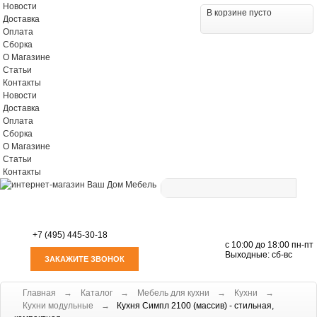
Новости
В корзине пусто
Доставка
Оплата
Сборка
О Магазине
Статьи
Контакты
Новости
Доставка
Оплата
Сборка
О Магазине
Статьи
Контакты
+7 (495) 445-30-18
с 10:00 до 18:00
пн-пт
Выходные: сб-вc
ЗАКАЖИТЕ ЗВОНОК
Мебель для кухни
Стулья
Столы
Корпусная мебель
Мягкая мебель
Предметы интерьера
Мебель для дачи
Матраcы
Главная
Каталог
Мебель для кухни
Кухни
Кухни модульные
Кухня Симпл 2100 (массив) - стильная,