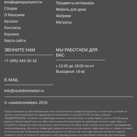
конфиденциальности
Предметы интерьера
Сборка
Мебель для дачи
О Магазине
Фабрики
Каталог
Матраcы
Контакты
Корзина
Карта сайта
ЗВОНИТЕ НАМ
МЫ РАБОТАЕМ ДЛЯ
ВАС
+7 (495) 445-30-18
с 10:00 до 18:00
пн-пт
Выходные: сб-вc
E-MAIL
info@vashdommebel.ru
© «vashdommebel» 2018
Предоставленная на сайте информация несёт исключительно справочный характер, и ни при каких условиях не
является публичной офертой, определяемой положениями Статьи 437 ГК РФ. Интернет-магазин
"ВАШДОММЕБЕЛЬ" оставляет за собой право изменять комплектацию, условия сервиса, цены в любой период
времени. Оформленный заказ на сайте самостоятельно покупателем не гарантирует наличия товара. Цена, по
которой был оформлен заказ покупателем самостоятельно на сайте, может измениться в момент подтверждения
заказа менеджером. До оплаты товара удостоверьтесь во всех для вас важных характеристиках в товаре и условиях
его эксплуатации. Изображения изделий в каталоге и на сайте, в том числе цвет, рисунок на мебели и другие
элементы, могут отличаться от реальных в силу индивидуальных настроек Вашего монитора. Для получения