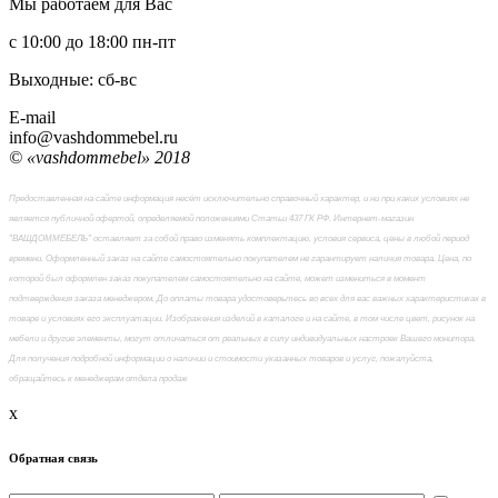
Мы работаем для Вас
с 10:00 до 18:00
пн-пт
Выходные: сб-вc
E-mail
info@vashdommebel.ru
© «vashdommebel» 2018
Предоставленная на сайте информация несёт исключительно справочный характер, и ни при каких условиях не
является публичной офертой, определяемой положениями Статьи 437 ГК РФ. Интернет-магазин
"ВАШДОММЕБЕЛЬ" оставляет за собой право изменять комплектацию, условия сервиса, цены в любой период
времени. Оформленный заказ на сайте самостоятельно покупателем не гарантирует наличия товара. Цена, по
которой был оформлен заказ покупателем самостоятельно на сайте, может измениться в момент
подтверждения заказа менеджером. До оплаты товара удостоверьтесь во всех для вас важных характеристиках в
товаре и условиях его эксплуатации. Изображения изделий в каталоге и на сайте, в том числе цвет, рисунок на
мебели и другие элементы, могут отличаться от реальных в силу индивидуальных настроек Вашего монитора.
Для получения подробной информации о наличии и стоимости указанных товаров и услуг, пожалуйста,
обращайтесь к менеджерам отдела продаж
x
Обратная связь