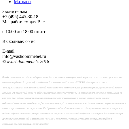
Матраcы
Звоните нам
+7 (495) 445-30-18
Мы работаем для Вас
с 10:00 до 18:00
пн-пт
Выходные: сб-вc
E-mail
info@vashdommebel.ru
© «vashdommebel» 2018
Предоставленная на сайте информация несёт исключительно справочный характер, и ни при каких условиях не
является публичной офертой, определяемой положениями Статьи 437 ГК РФ. Интернет-магазин
"ВАШДОММЕБЕЛЬ" оставляет за собой право изменять комплектацию, условия сервиса, цены в любой период
времени. Оформленный заказ на сайте самостоятельно покупателем не гарантирует наличия товара. Цена, по
которой был оформлен заказ покупателем самостоятельно на сайте, может измениться в момент
подтверждения заказа менеджером. До оплаты товара удостоверьтесь во всех для вас важных характеристиках в
товаре и условиях его эксплуатации. Изображения изделий в каталоге и на сайте, в том числе цвет, рисунок на
мебели и другие элементы, могут отличаться от реальных в силу индивидуальных настроек Вашего монитора.
Для получения подробной информации о наличии и стоимости указанных товаров и услуг, пожалуйста,
обращайтесь к менеджерам отдела продаж