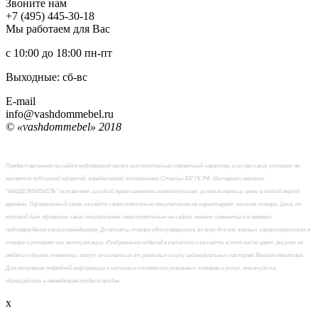
Звоните нам
+7 (495) 445-30-18
Мы работаем для Вас
с 10:00 до 18:00
пн-пт
Выходные: сб-вc
E-mail
info@vashdommebel.ru
© «vashdommebel» 2018
Предоставленная на сайте информация несёт исключительно справочный характер, и ни при каких условиях не
является публичной офертой, определяемой положениями Статьи 437 ГК РФ. Интернет-магазин
"ВАШДОММЕБЕЛЬ" оставляет за собой право изменять комплектацию, условия сервиса, цены в любой период
времени. Оформленный заказ на сайте самостоятельно покупателем не гарантирует наличия товара. Цена, по
которой был оформлен заказ покупателем самостоятельно на сайте, может измениться в момент
подтверждения заказа менеджером. До оплаты товара удостоверьтесь во всех для вас важных характеристиках в
товаре и условиях его эксплуатации. Изображения изделий в каталоге и на сайте, в том числе цвет, рисунок на
мебели и другие элементы, могут отличаться от реальных в силу индивидуальных настроек Вашего монитора.
Для получения подробной информации о наличии и стоимости указанных товаров и услуг, пожалуйста,
обращайтесь к менеджерам отдела продаж
x