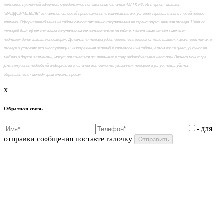
является публичной офертой, определяемой положениями Статьи 437 ГК РФ. Интернет-магазин
"ВАШДОММЕБЕЛЬ" оставляет за собой право изменять комплектацию, условия сервиса, цены в любой период
времени. Оформленный заказ на сайте самостоятельно покупателем не гарантирует наличия товара. Цена, по
которой был оформлен заказ покупателем самостоятельно на сайте, может измениться в момент
подтверждения заказа менеджером. До оплаты товара удостоверьтесь во всех для вас важных характеристиках в
товаре и условиях его эксплуатации. Изображения изделий в каталоге и на сайте, в том числе цвет, рисунок на
мебели и другие элементы, могут отличаться от реальных в силу индивидуальных настроек Вашего монитора.
Для получения подробной информации о наличии и стоимости указанных товаров и услуг, пожалуйста,
обращайтесь к менеджерам отдела продаж
x
Обратная связь
- для
отправки сообщения поставте галочку